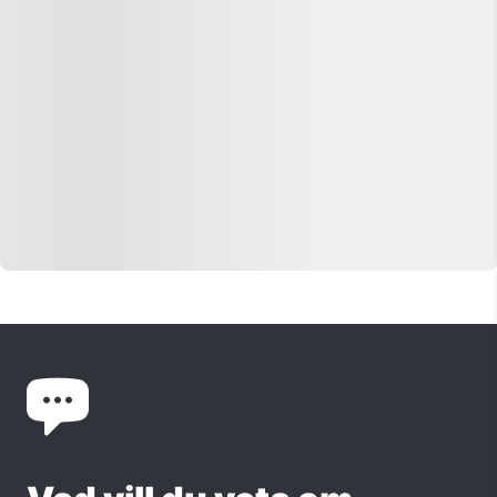
Grekiska
Lär dig grekiska med en språkresa till
Grekland! Utforska grekiska
språkurser och språkskolor. Få bästa
kurspris & hjälp med CSN!