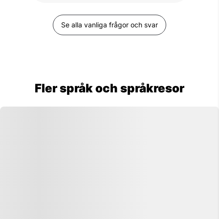
eller mer…Du kan också välja att förlänga
din språkkurs när du väl är på plats.
Åldern på kursdeltagarna är mycket
Se alla vanliga frågor och svar
varierad. I din klass kommer du att ha
kurskamrater som är både yngre och
äldre än du själv. Minimiåldern är 17 eller
18 år och någon övre åldersgräns finns
inte. Vanligaste åldern är mellan 20 – 32
år.
Fler språk och språkresor