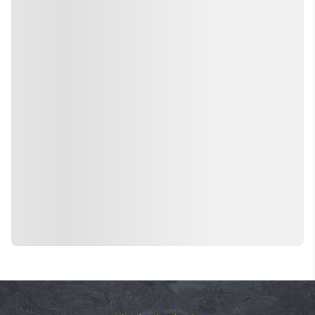
Dilmer Language Center
Istanbul
Språkresa Turkiet – Lär dig turkiska
på språkskola i hjärtat av Istanbul.
Kurser i turkiska för alla nivåer!