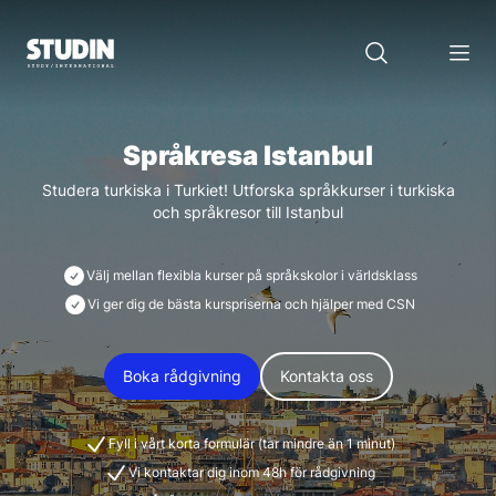
Språkresa Istanbul
Studera turkiska i Turkiet! Utforska språkkurser i turkiska
och språkresor till Istanbul
Välj mellan flexibla kurser på språkskolor i världsklass
Vi ger dig de bästa kurspriserna och hjälper med CSN
Boka rådgivning
Kontakta oss
Fyll i vårt korta formulär (tar mindre än 1 minut)
Vi kontaktar dig inom 48h för rådgivning