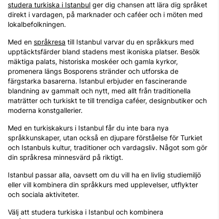
studera turkiska i Istanbul
ger dig chansen att lära dig språket
direkt i vardagen, på marknader och caféer och i möten med
lokalbefolkningen.
Med en
språkresa
till Istanbul varvar du en språkkurs med
upptäcktsfärder bland stadens mest ikoniska platser. Besök
mäktiga palats, historiska moskéer och gamla kyrkor,
promenera längs Bosporens stränder och utforska de
färgstarka basarerna. Istanbul erbjuder en fascinerande
blandning av gammalt och nytt, med allt från traditionella
maträtter och turkiskt te till trendiga caféer, designbutiker och
moderna konstgallerier.
Med en turkiskakurs i Istanbul får du inte bara nya
språkkunskaper, utan också en djupare förståelse för Turkiet
och Istanbuls kultur, traditioner och vardagsliv. Något som gör
din språkresa minnesvärd på riktigt.
Istanbul passar alla, oavsett om du vill ha en livlig studiemiljö
eller vill kombinera din språkkurs med upplevelser, utflykter
och sociala aktiviteter.
Välj att studera turkiska i Istanbul och kombinera