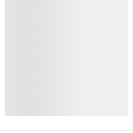
Jag har blivit kär i den här otroliga
staden!