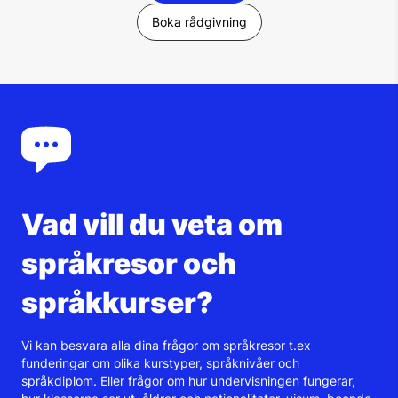
Boka rådgivning
Vad vill du veta om
språkresor och
språkkurser?
Vi kan besvara alla dina frågor om språkresor t.ex
funderingar om olika kurstyper, språknivåer och
språkdiplom. Eller frågor om hur undervisningen fungerar,