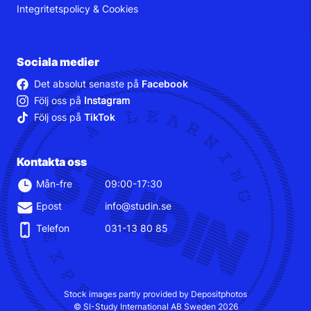
Integritetspolicy
&
Cookies
Sociala medier
Det absolut senaste på
Facebook
Följ oss på
Instagram
Följ oss på
TikTok
Kontakta oss
Mån-fre
09:00-17:30
Epost
info@studin.se
Telefon
031-13 80 85
Stock images partly provided by Depositphotos
© SI-Study International AB Sweden 2026