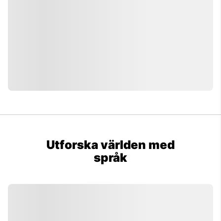
Utforska våra språkkurser i spanska
och språkresor till Barcelona i
Spanien!
Utforska världen med
språk
Elin Buenos Aires Argentina