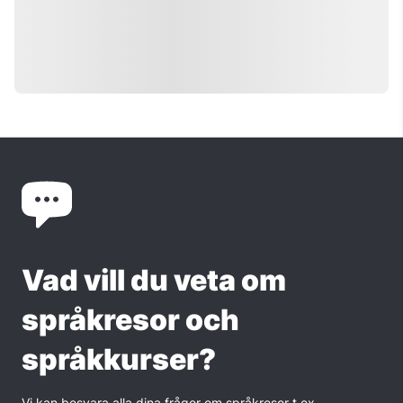
Vad vill du veta om
språkresor och
språkkurser?
Vi kan besvara alla dina frågor om språkresor t.ex