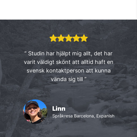
lärare och ett internationellt studentliv.
Du kan sola, bada, träna, resa eller
Men det finns många andra erkända
upptäcka nya platser. Det finns alltid
språkskolor i Malaga
. STUDIN hjälper dig
något att göra i Malaga och det är lätt att
välja en certifierad språkskola som passar
träffa nya vänner, både lokalbor och
dig.
givetvis bland alla andra kursdeltagare
från hela världen.
” Studin har hjälpt mig allt, det har
varit väldigt skönt att alltid haft en
svensk kontaktperson att kunna
vända sig till ”
Linn
Språkresa Barcelona, Expanish