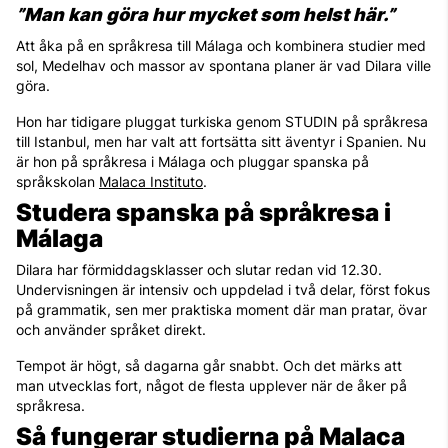
”Man kan göra hur mycket som helst här.”
Att åka på en språkresa till Málaga och kombinera studier med
sol, Medelhav och massor av spontana planer är vad Dilara ville
göra.
Hon har tidigare pluggat turkiska genom STUDIN på språkresa
till Istanbul, men har valt att fortsätta sitt äventyr i Spanien. Nu
är hon på språkresa i Málaga och pluggar spanska på
språkskolan
Malaca Instituto
.
Studera spanska på språkresa i
Málaga
Dilara har förmiddagsklasser och slutar redan vid 12.30.
Undervisningen är intensiv och uppdelad i två delar, först fokus
på grammatik, sen mer praktiska moment där man pratar, övar
och använder språket direkt.
Tempot är högt, så dagarna går snabbt. Och det märks att
man utvecklas fort, något de flesta upplever när de åker på
språkresa.
Så fungerar studierna på Malaca