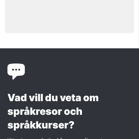
Alex pluggar spanska i hjärtat av
Malaga och stortrivs!
Vad vill du veta om
språkresor och
språkkurser?