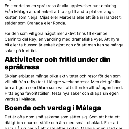
En stor del av en språkresa är alla upplevelser runt omkring.
Från Málaga är det enkelt att ta sig till andra platser längs
kusten som Nerja, Mijas eller Marbella eller att åka in i landet till
städer som Granada eller Ronda.
För den som vill göra något mer aktivt finns till exempel
Caminito del Rey, en vandring med dramatiska vyer. Att hyra
bil eller ta bussen är enkelt gjort och gör att man kan se många
saker på kort tid.
Aktiviteter och fritid under din
språkresa
Skolan erbjuder många olika aktiviteter och resor för den som
vill, allt från utflykter till längre weekendresor. Men det går lika
bra att göra som Dilara som valt att utforska allt på egen hand.
Hitta egna favoritställen, testa nya saker och skapa sin egen
vardag i Málaga.
Boende och vardag i Málaga
Det är ofta dom små sakerna som sätter sig. Som att hitta ett
riktigt bra churros-ställe och äta med smält choklad. Eller att
bara slå sig ner på ett café efter skolan. Málaga är en stad där