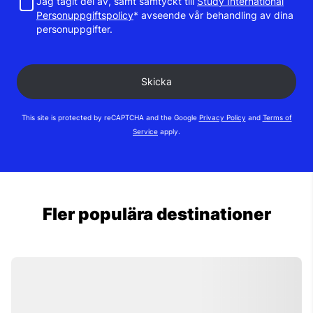
Jag tagit del av, samt samtyckt till
Study International
Personuppgiftspolicy
* avseende vår behandling av dina
personuppgifter.
This site is protected by reCAPTCHA and the Google
Privacy Policy
and
Terms of
Service
apply.
Fler populära destinationer