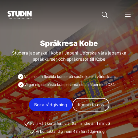
Språkresa Kobe
Studera japanska i Kobe i Japan! Utforska våra japanska
språkkurser och språkresor till Kobe
Välj mellan flexibla kurser på språkskolor i världsklass
Vi ger dig de bästa kurspriserna och hjälper med CSN
Boka rådgivning
Kontakta oss
Fyll i vårt korta formulär (tar mindre än 1 minut)
Vi kontaktar dig inom 48h för rådgivning