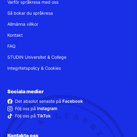
Varför språkresa med oss
Så bokar du språkresa
Allmänna villkor
Kontakt
FAQ
STUDIN Universitet & College
Integritetspolicy
&
Cookies
Sociala medier
Det absolut senaste på
Facebook
Följ oss på
Instagram
Följ oss på
TikTok
Kontakta oss