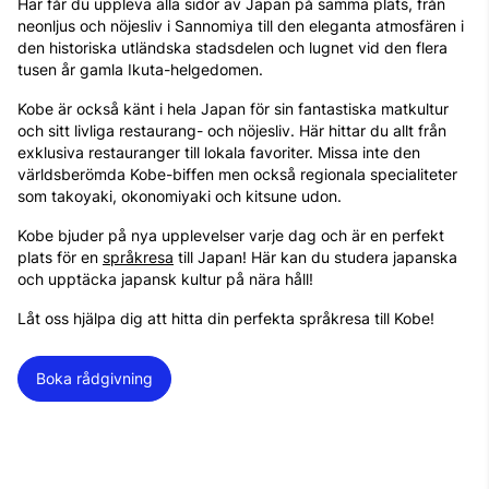
Här får du uppleva alla sidor av Japan på samma plats, från
neonljus och nöjesliv i Sannomiya till den eleganta atmosfären i
den historiska utländska stadsdelen och lugnet vid den flera
tusen år gamla Ikuta-helgedomen.
Kobe är också känt i hela Japan för sin fantastiska matkultur
och sitt livliga restaurang- och nöjesliv. Här hittar du allt från
exklusiva restauranger till lokala favoriter. Missa inte den
världsberömda Kobe-biffen men också regionala specialiteter
som takoyaki, okonomiyaki och kitsune udon.
Kobe bjuder på nya upplevelser varje dag och är en perfekt
plats för en
språkresa
till Japan! Här kan du studera japanska
och upptäcka japansk kultur på nära håll!
Låt oss hjälpa dig att hitta din perfekta språkresa till Kobe!
Boka rådgivning