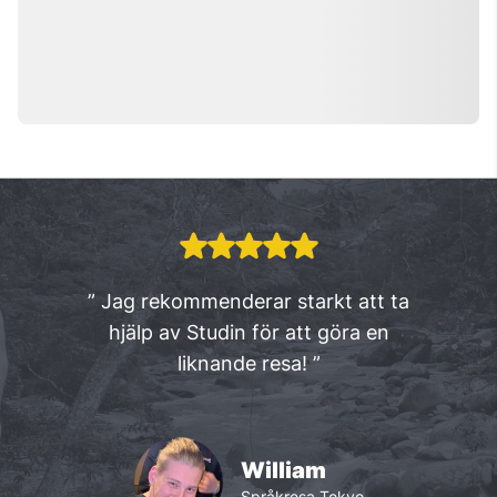
från hela världen. Kurser på alla
nivåer & för alla åldrar.
” Jag rekommenderar starkt att ta
hjälp av Studin för att göra en
liknande resa! ”
William
Språkresa Tokyo