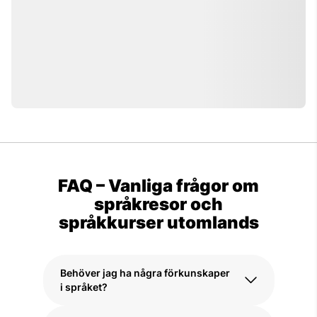
Eddie om sin språkresa till Tokyo –
oförglömliga upplevelser, nya vänner för
livet och känslan av att hitta hem i
Japan.
FAQ – Vanliga frågor om
språkresor och
språkkurser utomlands
Behöver jag ha några förkunskaper
i språket?