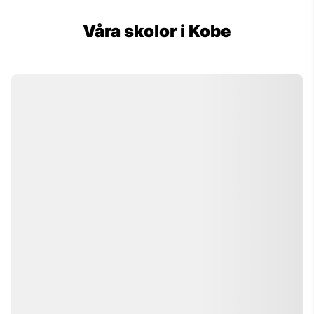
Våra skolor i Kobe
Lexis Japan
Studera japanska i Kobe på
språkskolan Lexis Japan! Deltagare